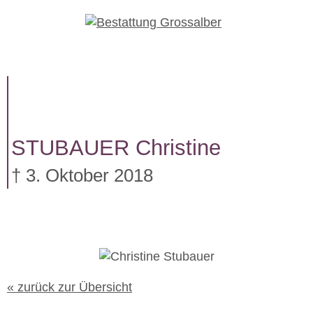
W
e
i
t
e
r
z
u
STUBAUER
Christine
m
I
† 3. Oktober 2018
n
h
a
l
t
« zurück zur Übersicht