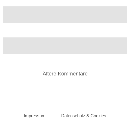
Ältere Kommentare
K
o
m
m
Impressum
Datenschutz & Cookies
e