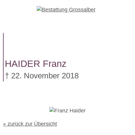
W
e
i
t
e
r
z
u
HAIDER
Franz
m
I
† 22. November 2018
n
h
a
l
t
« zurück zur Übersicht