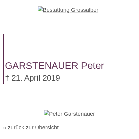
W
e
i
t
e
r
z
u
GARSTENAUER
Peter
m
I
† 21. April 2019
n
h
a
l
t
« zurück zur Übersicht