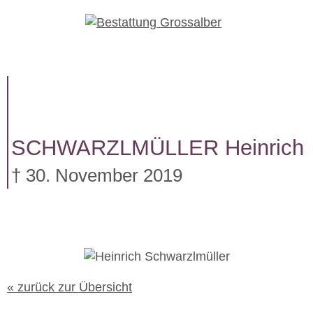
W
e
i
t
e
r
z
u
SCHWARZLMÜLLER
Heinrich
m
I
† 30. November 2019
n
h
a
l
t
« zurück zur Übersicht