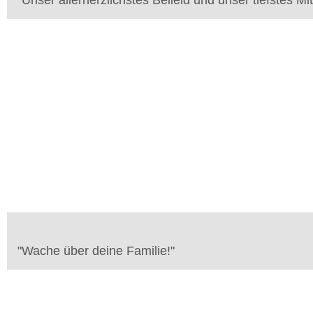
"
Unser allerherzlichstes Beileid und unser tiefstes Mit
"
Wache über deine Familie!
"