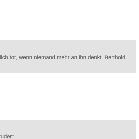
klich tot, wenn niemand mehr an ihn denkt. Berthold
ruder
"