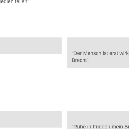
edien teilen:
"
Der Mensch ist erst wir
Brecht
"
"
Ruhe in Frieden mein B