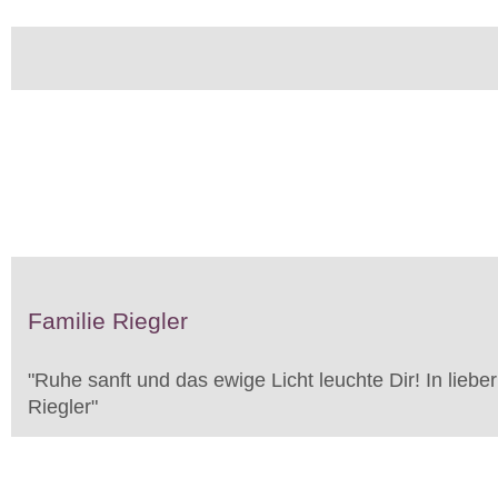
Familie Riegler
"
Ruhe sanft und das ewige Licht leuchte Dir! In liebe
Riegler
"