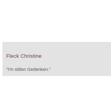
Fleck Christine
"
I'm stillen Gedenken.
"