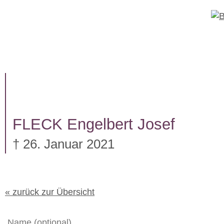
W
e
i
t
TRAUERFÄLLE
UNTERNEHM
e
r
z
u
m
I
FLECK
Engelbert Josef
n
h
† 26. Januar 2021
a
l
t
« zurück zur Übersicht