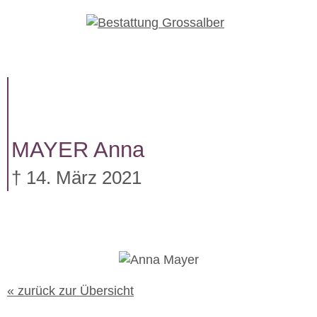
W
e
i
t
e
r
z
u
MAYER
Anna
m
I
† 14. März 2021
n
h
a
l
t
« zurück zur Übersicht