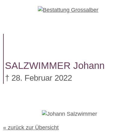
W
e
i
t
e
r
z
u
SALZWIMMER
Johann
m
I
† 28. Februar 2022
n
h
a
l
t
« zurück zur Übersicht