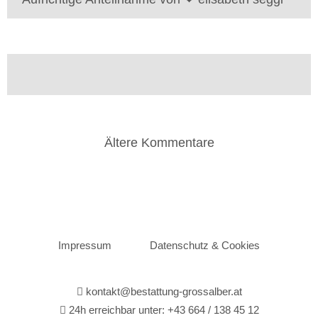
Ältere Kommentare
K
o
m
m
Impressum
Datenschutz & Cookies
e
kontakt@bestattung-grossalber.at
n
24h erreichbar unter:
+43 664 / 138 45 12