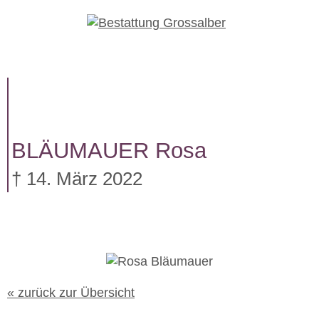
W
e
i
t
e
r
z
u
BLÄUMAUER
Rosa
m
I
† 14. März 2022
n
h
a
l
t
« zurück zur Übersicht