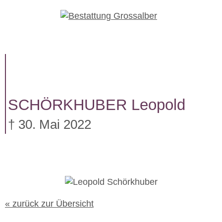
W
e
i
t
e
r
z
u
SCHÖRKHUBER
Leopold
m
I
† 30. Mai 2022
n
h
a
l
t
« zurück zur Übersicht