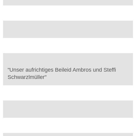
"
Unser aufrichtiges Beileid Ambros und Steffi
Schwarzlmüller
"