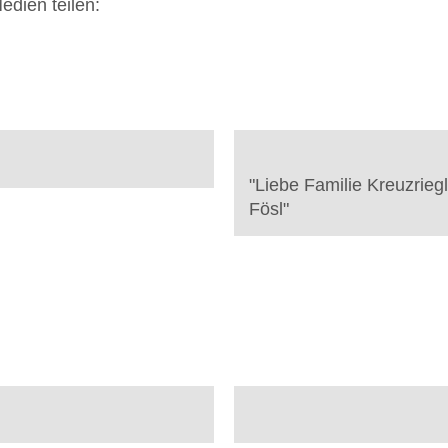
edien teilen:
"
Liebe Familie Kreuzrieg
Fösl
"