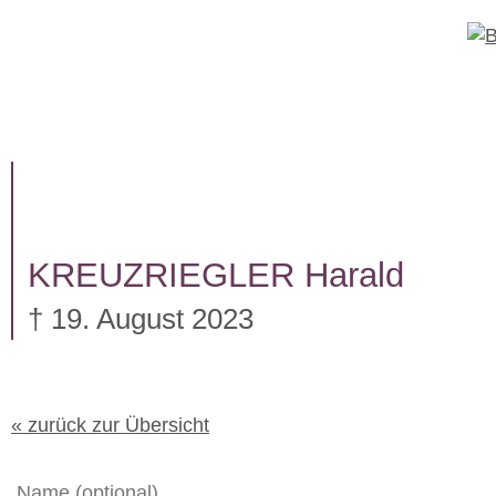
W
e
i
t
TRAUERFÄLLE
UNTERNEHM
e
r
z
u
m
I
KREUZRIEGLER
Harald
n
h
† 19. August 2023
a
l
t
« zurück zur Übersicht