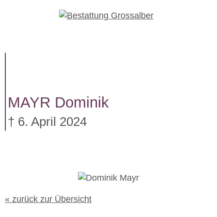
W
e
i
t
e
r
z
u
MAYR
Dominik
m
I
† 6. April 2024
n
h
a
l
t
« zurück zur Übersicht