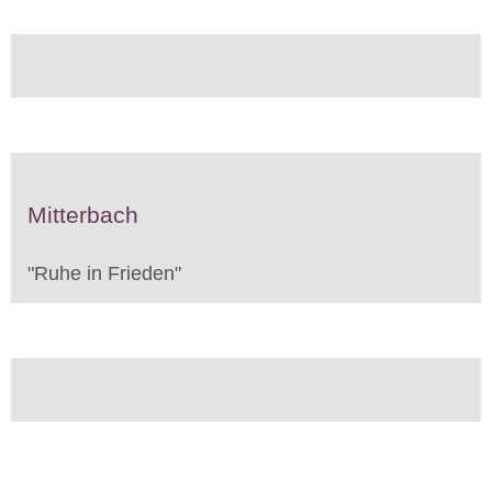
Mitterbach
"
Ruhe in Frieden
"