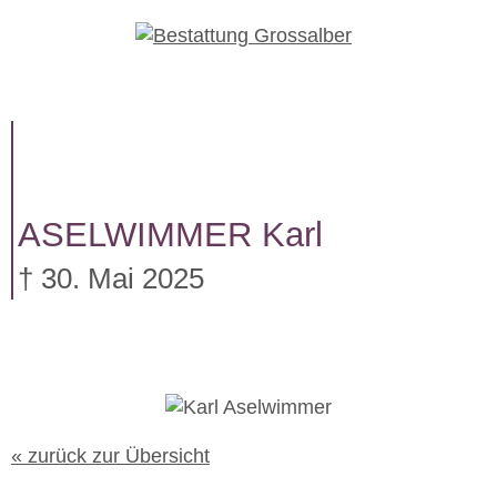
W
e
i
t
e
r
z
u
ASELWIMMER
Karl
m
I
† 30. Mai 2025
n
h
a
l
t
« zurück zur Übersicht