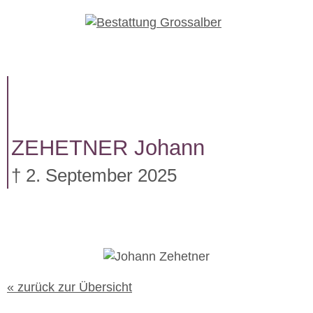
W
e
i
t
e
r
z
u
ZEHETNER
Johann
m
I
† 2. September 2025
n
h
a
l
t
« zurück zur Übersicht