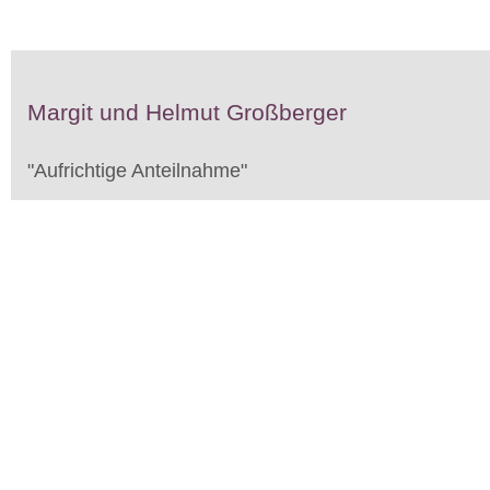
Margit und Helmut Großberger
"
Aufrichtige Anteilnahme
"
K
o
m
m