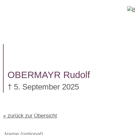
W
e
i
t
TRAUERFÄLLE
UNTERNEHM
e
r
z
u
m
I
OBERMAYR
Rudolf
n
h
† 5. September 2025
a
l
t
« zurück zur Übersicht