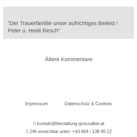
"
Der Trauerfamilie unser aufrichtiges Beileid !
Peter u. Heidi Resch
"
Ältere Kommentare
K
o
m
m
Impressum
Datenschutz & Cookies
e
kontakt@bestattung-grossalber.at
n
24h erreichbar unter:
+43 664 / 138 45 12