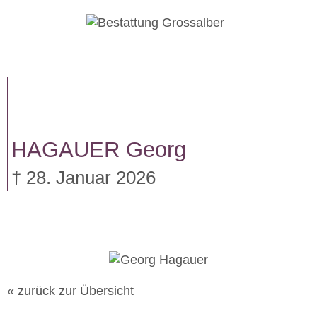
W
e
i
t
e
r
z
u
HAGAUER
Georg
m
I
† 28. Januar 2026
n
h
a
l
t
« zurück zur Übersicht