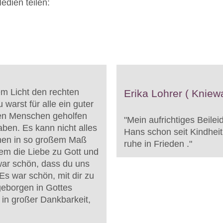
edien teilen:
em Licht den rechten
Erika Lohrer ( Knie
warst für alle ein guter
len Menschen geholfen
"
Mein aufrichtiges Beilei
ben. Es kann nicht alles
Hans schon seit Kindheit
chen in so großem Maß
ruhe in Frieden .
"
lem die Liebe zu Gott und
ar schön, dass du uns
s war schön, mit dir zu
 geborgen in Gottes
 in großer Dankbarkeit,