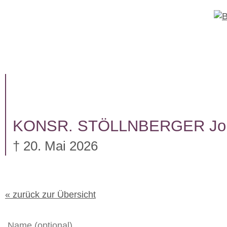
W
e
i
t
TRAUERFÄLLE
UNTERNEHM
e
r
z
u
m
I
KONSR. STÖLLNBERGER
Jo
n
h
† 20. Mai 2026
a
l
t
« zurück zur Übersicht